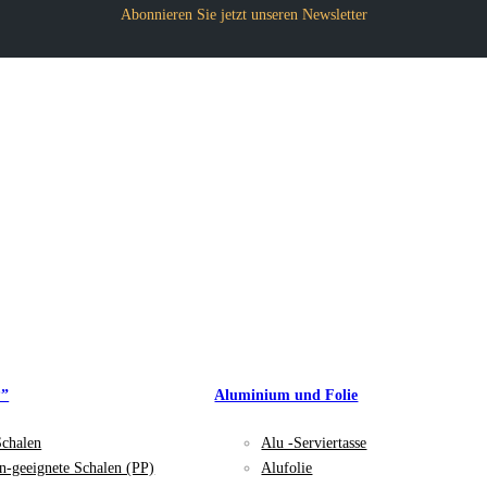
Abonnieren Sie jetzt unseren Newsletter
P”
Aluminium und Folie
Schalen
Alu -Serviertasse
n-geeignete Schalen (PP)
Alufolie