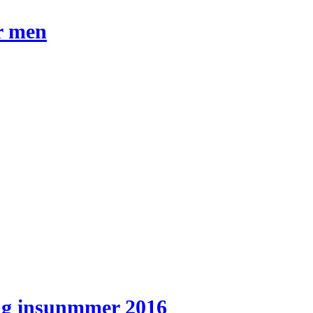
or men
ing insunmmer 2016