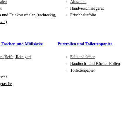
alen
Aluschale
er
Handverschließgerät
n und Feinkostschalen (rechteckig,
Frischhaltefolie
oval)
, Taschen und Müllsäcke
Putzrollen und Toilettenpapier
en (Seife, Reiniger)
Falthandtücher
Handtuch- und Küche- Rollen
Toilettenpapier
asche
etasche