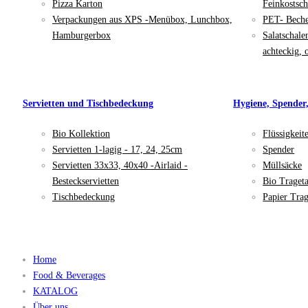
Pizza Karton
Feinkostsch
Verpackungen aus XPS -Menübox, Lunchbox,
PET- Bech
Hamburgerbox
Salatschale
achteckig, 
Servietten und Tischbedeckung
Hygiene, Spender
Bio Kollektion
Flüssigkeit
Servietten 1-lagig - 17, 24, 25cm
Spender
Servietten 33x33, 40x40 -Airlaid -
Müllsäcke
Besteckservietten
Bio Traget
Tischbedeckung
Papier Trag
Home
Food & Beverages
KATALOG
Über uns