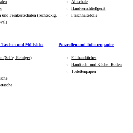
alen
Aluschale
er
Handverschließgerät
n und Feinkostschalen (rechteckig,
Frischhaltefolie
oval)
, Taschen und Müllsäcke
Putzrollen und Toilettenpapier
en (Seife, Reiniger)
Falthandtücher
Handtuch- und Küche- Rollen
Toilettenpapier
asche
etasche