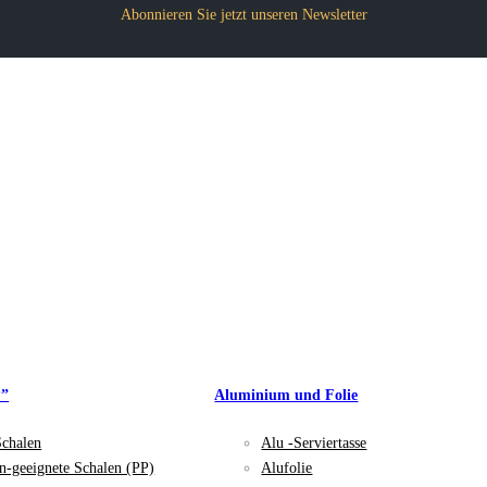
Abonnieren Sie jetzt unseren Newsletter
P”
Aluminium und Folie
Schalen
Alu -Serviertasse
n-geeignete Schalen (PP)
Alufolie