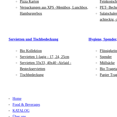
Pizza Karton
Feinkostsch
Verpackungen aus XPS -Menübox, Lunchbox,
PET- Bech
Hamburgerbox
Salatschale
achteckig, 
Servietten und Tischbedeckung
Hygiene, Spender
Bio Kollektion
Flüssigkeit
Servietten 1-lagig - 17, 24, 25cm
Spender
Servietten 33x33, 40x40 -Airlaid -
Müllsäcke
Besteckservietten
Bio Traget
Tischbedeckung
Papier Trag
Home
Food & Beverages
KATALOG
Über uns