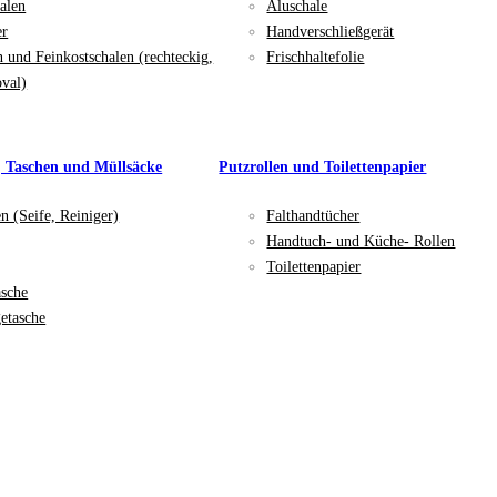
alen
Aluschale
er
Handverschließgerät
n und Feinkostschalen (rechteckig,
Frischhaltefolie
oval)
, Taschen und Müllsäcke
Putzrollen und Toilettenpapier
en (Seife, Reiniger)
Falthandtücher
Handtuch- und Küche- Rollen
Toilettenpapier
asche
etasche