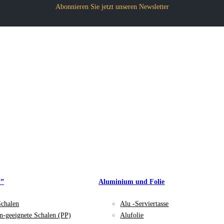
Abonnieren Sie jetzt unseren Newsletter
P”
Aluminium und Folie
Schalen
Alu -Serviertasse
n-geeignete Schalen (PP)
Alufolie