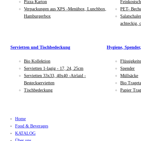
Pizza Karton
Feinkostsch
Verpackungen aus XPS -Menübox, Lunchbox,
PET- Bech
Hamburgerbox
Salatschale
achteckig, 
Servietten und Tischbedeckung
Hygiene, Spender
Bio Kollektion
Flüssigkeit
Servietten 1-lagig - 17, 24, 25cm
Spender
Servietten 33x33, 40x40 -Airlaid -
Müllsäcke
Besteckservietten
Bio Traget
Tischbedeckung
Papier Trag
Home
Food & Beverages
KATALOG
Über uns