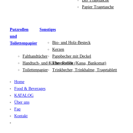
Bio Tragetasche
Papier Tragetasche
Putzrollen
Sonstiges
und
Bio- und Holz-Besteck
Toilettenpapier
Kerzen
Falthandtücher
Pappbecher mit Deckel
Handtuch- und Küche- Rollen
Thermorolle (Kassa, Bankomat)
Toilettenpapier
Trinkbecher, Trinkhalme, Tragetablett
Home
Food & Beverages
KATALOG
Über uns
Faq
Kontakt