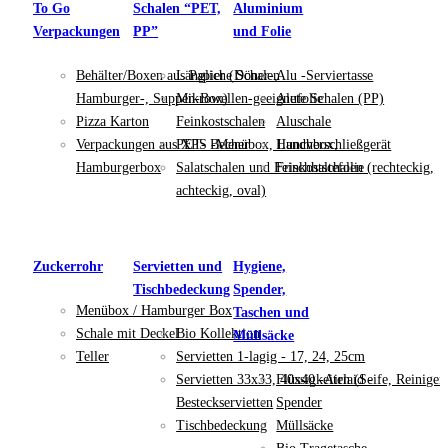
To Go
Schalen “PET,
Aluminium
Verpackungen
PP”
und Folie
Behälter/Boxen aus Papier (Döner-,
Längliche Schalen
Alu -Serviertasse
Hamburger-, Suppen-Box)
Mikrowellen-geeignete Schalen (PP)
Alufolie
Pizza Karton
Feinkostschalen
Aluschale
Verpackungen aus XPS -Menübox, Lunchbox,
PET- Becher
Handverschließgerät
Hamburgerbox
Salatschalen und Feinkostschalen (rechteckig,
Frischhaltefolie
achteckig, oval)
Zuckerrohr
Servietten und
Hygiene,
Tischbedeckung
Spender,
Menübox / Hamburger Box
Taschen und
Schale mit Deckel
Bio Kollektion
Müllsäcke
Teller
Servietten 1-lagig - 17, 24, 25cm
Servietten 33x33, 40x40 -Airlaid -
Flüssigkeiten (Seife, Reiniger
Besteckservietten
Spender
Tischbedeckung
Müllsäcke