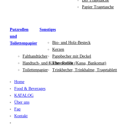
Bio Tragetasche
Papier Tragetasche
Putzrollen
Sonstiges
und
Bio- und Holz-Besteck
Toilettenpapier
Kerzen
Falthandtücher
Pappbecher mit Deckel
Handtuch- und Küche- Rollen
Thermorolle (Kassa, Bankomat)
Toilettenpapier
Trinkbecher, Trinkhalme, Tragetablett
Home
Food & Beverages
KATALOG
Über uns
Faq
Kontakt