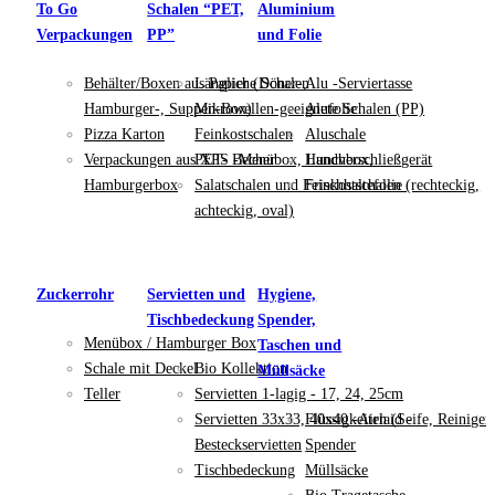
To Go
Schalen “PET,
Aluminium
Verpackungen
PP”
und Folie
Behälter/Boxen aus Papier (Döner-,
Längliche Schalen
Alu -Serviertasse
Hamburger-, Suppen-Box)
Mikrowellen-geeignete Schalen (PP)
Alufolie
Pizza Karton
Feinkostschalen
Aluschale
Verpackungen aus XPS -Menübox, Lunchbox,
PET- Becher
Handverschließgerät
Hamburgerbox
Salatschalen und Feinkostschalen (rechteckig,
Frischhaltefolie
achteckig, oval)
Zuckerrohr
Servietten und
Hygiene,
Tischbedeckung
Spender,
Menübox / Hamburger Box
Taschen und
Schale mit Deckel
Bio Kollektion
Müllsäcke
Teller
Servietten 1-lagig - 17, 24, 25cm
Servietten 33x33, 40x40 -Airlaid -
Flüssigkeiten (Seife, Reiniger
Besteckservietten
Spender
Tischbedeckung
Müllsäcke