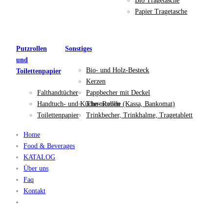
Bio Tragetasche
Papier Tragetasche
Putzrollen
Sonstiges
und
Bio- und Holz-Besteck
Toilettenpapier
Kerzen
Falthandtücher
Pappbecher mit Deckel
Handtuch- und Küche- Rollen
Thermorolle (Kassa, Bankomat)
Toilettenpapier
Trinkbecher, Trinkhalme, Tragetablett
Home
Food & Beverages
KATALOG
Über uns
Faq
Kontakt