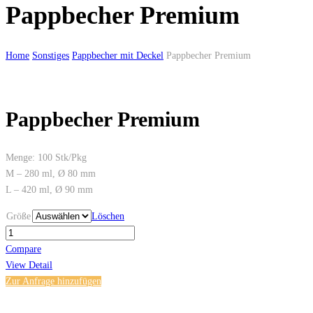
Pappbecher Premium
Home
Sonstiges
Pappbecher mit Deckel
Pappbecher Premium
Pappbecher Premium
Menge: 100 Stk/Pkg
M – 280 ml, Ø 80 mm
L – 420 ml, Ø 90 mm
Größe
Löschen
Pappbecher
Premium
Compare
quantity
View Detail
Zur Anfrage hinzufügen