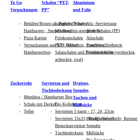
To Go
Schalen “PET,
Aluminium
Verpackungen
PP”
und Folie
Behälter/Boxen aus Papier (Döner-,
Längliche Schalen
Alu -Serviertasse
Hamburger-, Suppen-Box)
Mikrowellen-geeignete Schalen (PP)
Alufolie
Pizza Karton
Feinkostschalen
Aluschale
Verpackungen aus XPS -Menübox, Lunchbox,
PET- Becher
Handverschließgerät
Hamburgerbox
Salatschalen und Feinkostschalen (rechteckig,
Frischhaltefolie
achteckig, oval)
Zuckerrohr
Servietten und
Hygiene,
Tischbedeckung
Spender,
Menübox / Hamburger Box
Taschen und
Schale mit Deckel
Bio Kollektion
Müllsäcke
Teller
Servietten 1-lagig - 17, 24, 25cm
Servietten 33x33, 40x40 -Airlaid -
Flüssigkeiten (Seife, Reiniger
Besteckservietten
Spender
Tischbedeckung
Müllsäcke