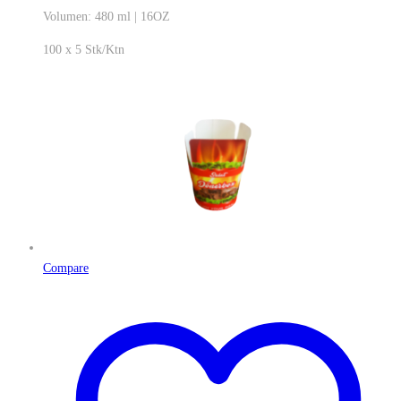
Volumen: 480 ml | 16OZ
100 x 5 Stk/Ktn
Compare