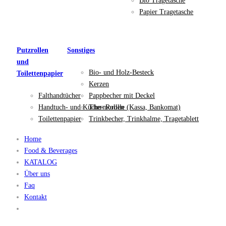
Bio Tragetasche
Papier Tragetasche
Putzrollen
Sonstiges
und
Bio- und Holz-Besteck
Toilettenpapier
Kerzen
Falthandtücher
Pappbecher mit Deckel
Handtuch- und Küche- Rollen
Thermorolle (Kassa, Bankomat)
Toilettenpapier
Trinkbecher, Trinkhalme, Tragetablett
Home
Food & Beverages
KATALOG
Über uns
Faq
Kontakt