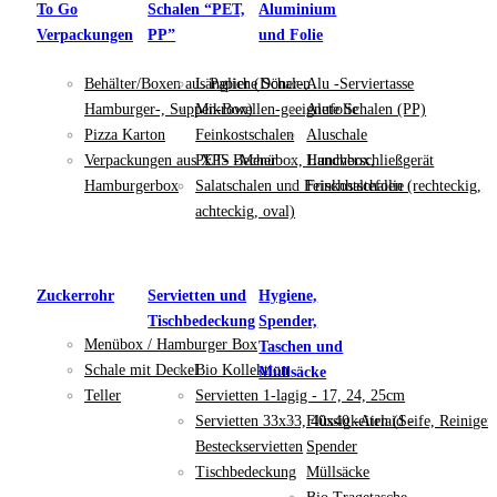
To Go
Schalen “PET,
Aluminium
Verpackungen
PP”
und Folie
Behälter/Boxen aus Papier (Döner-,
Längliche Schalen
Alu -Serviertasse
Hamburger-, Suppen-Box)
Mikrowellen-geeignete Schalen (PP)
Alufolie
Pizza Karton
Feinkostschalen
Aluschale
Verpackungen aus XPS -Menübox, Lunchbox,
PET- Becher
Handverschließgerät
Hamburgerbox
Salatschalen und Feinkostschalen (rechteckig,
Frischhaltefolie
achteckig, oval)
Zuckerrohr
Servietten und
Hygiene,
Tischbedeckung
Spender,
Menübox / Hamburger Box
Taschen und
Schale mit Deckel
Bio Kollektion
Müllsäcke
Teller
Servietten 1-lagig - 17, 24, 25cm
Servietten 33x33, 40x40 -Airlaid -
Flüssigkeiten (Seife, Reiniger
Besteckservietten
Spender
Tischbedeckung
Müllsäcke