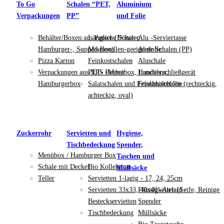
To Go
Schalen “PET,
Aluminium
Verpackungen
PP”
und Folie
Behälter/Boxen aus Papier (Döner-,
Längliche Schalen
Alu -Serviertasse
Hamburger-, Suppen-Box)
Mikrowellen-geeignete Schalen (PP)
Alufolie
Pizza Karton
Feinkostschalen
Aluschale
Verpackungen aus XPS -Menübox, Lunchbox,
PET- Becher
Handverschließgerät
Hamburgerbox
Salatschalen und Feinkostschalen (rechteckig,
Frischhaltefolie
achteckig, oval)
Zuckerrohr
Servietten und
Hygiene,
Tischbedeckung
Spender,
Menübox / Hamburger Box
Taschen und
Schale mit Deckel
Bio Kollektion
Müllsäcke
Teller
Servietten 1-lagig - 17, 24, 25cm
Servietten 33x33, 40x40 -Airlaid -
Flüssigkeiten (Seife, Reiniger
Besteckservietten
Spender
Tischbedeckung
Müllsäcke