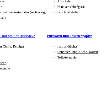
alen
Aluschale
er
Handverschließgerät
n und Feinkostschalen (rechteckig,
Frischhaltefolie
oval)
, Taschen und Müllsäcke
Putzrollen und Toilettenpapier
en (Seife, Reiniger)
Falthandtücher
Handtuch- und Küche- Rollen
Toilettenpapier
asche
etasche