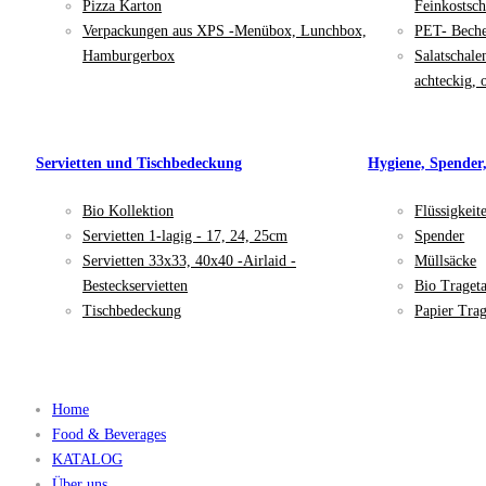
Pizza Karton
Feinkostsch
Verpackungen aus XPS -Menübox, Lunchbox,
PET- Bech
Hamburgerbox
Salatschale
achteckig, 
Servietten und Tischbedeckung
Hygiene, Spender
Bio Kollektion
Flüssigkeit
Servietten 1-lagig - 17, 24, 25cm
Spender
Servietten 33x33, 40x40 -Airlaid -
Müllsäcke
Besteckservietten
Bio Traget
Tischbedeckung
Papier Trag
Home
Food & Beverages
KATALOG
Über uns