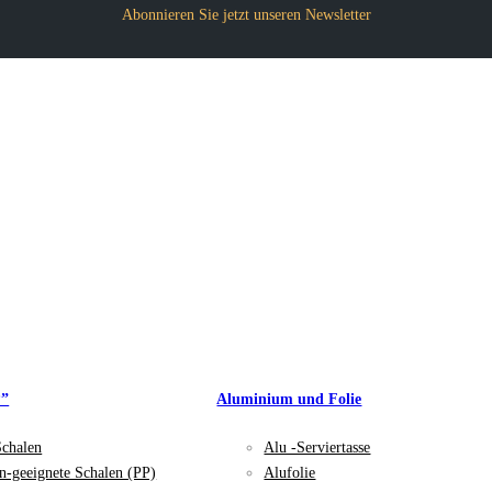
Abonnieren Sie jetzt unseren Newsletter
P”
Aluminium und Folie
Schalen
Alu -Serviertasse
n-geeignete Schalen (PP)
Alufolie