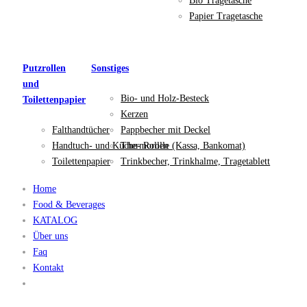
Bio Tragetasche
Papier Tragetasche
Putzrollen
Sonstiges
und
Bio- und Holz-Besteck
Toilettenpapier
Kerzen
Falthandtücher
Pappbecher mit Deckel
Handtuch- und Küche- Rollen
Thermorolle (Kassa, Bankomat)
Toilettenpapier
Trinkbecher, Trinkhalme, Tragetablett
Home
Food & Beverages
KATALOG
Über uns
Faq
Kontakt