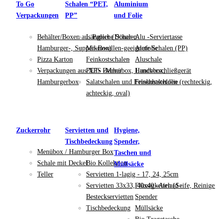
To Go
Schalen “PET,
Aluminium
Verpackungen
PP”
und Folie
Behälter/Boxen aus Papier (Döner-,
Längliche Schalen
Alu -Serviertasse
Hamburger-, Suppen-Box)
Mikrowellen-geeignete Schalen (PP)
Alufolie
Pizza Karton
Feinkostschalen
Aluschale
Verpackungen aus XPS -Menübox, Lunchbox,
PET- Becher
Handverschließgerät
Hamburgerbox
Salatschalen und Feinkostschalen (rechteckig,
Frischhaltefolie
achteckig, oval)
Zuckerrohr
Servietten und
Hygiene,
Tischbedeckung
Spender,
Menübox / Hamburger Box
Taschen und
Schale mit Deckel
Bio Kollektion
Müllsäcke
Teller
Servietten 1-lagig - 17, 24, 25cm
Servietten 33x33, 40x40 -Airlaid -
Flüssigkeiten (Seife, Reiniger
Besteckservietten
Spender
Tischbedeckung
Müllsäcke