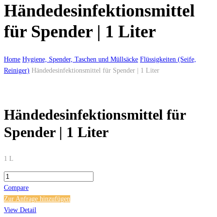
Händedesinfektionsmittel
für Spender | 1 Liter
Home
Hygiene, Spender, Taschen und Müllsäcke
Flüssigkeiten (Seife,
Reiniger)
Händedesinfektionsmittel für Spender | 1 Liter
Händedesinfektionsmittel für
Spender | 1 Liter
1 L
Händedesinfektionsmittel
für
Compare
Spender
Zur Anfrage hinzufügen
|
View Detail