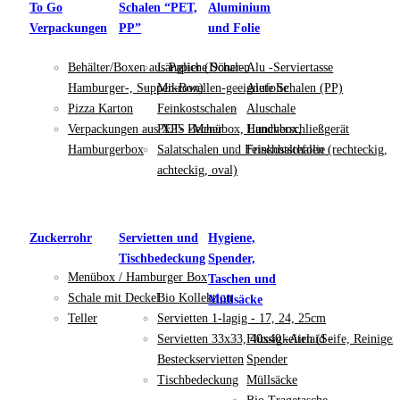
To Go
Schalen “PET,
Aluminium
Verpackungen
PP”
und Folie
Behälter/Boxen aus Papier (Döner-,
Längliche Schalen
Alu -Serviertasse
Hamburger-, Suppen-Box)
Mikrowellen-geeignete Schalen (PP)
Alufolie
Pizza Karton
Feinkostschalen
Aluschale
Verpackungen aus XPS -Menübox, Lunchbox,
PET- Becher
Handverschließgerät
Hamburgerbox
Salatschalen und Feinkostschalen (rechteckig,
Frischhaltefolie
achteckig, oval)
Zuckerrohr
Servietten und
Hygiene,
Tischbedeckung
Spender,
Menübox / Hamburger Box
Taschen und
Schale mit Deckel
Bio Kollektion
Müllsäcke
Teller
Servietten 1-lagig - 17, 24, 25cm
Servietten 33x33, 40x40 -Airlaid -
Flüssigkeiten (Seife, Reiniger
Besteckservietten
Spender
Tischbedeckung
Müllsäcke