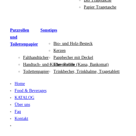
Bio Tragetasche
Papier Tragetasche
Putzrollen
Sonstiges
und
Bio- und Holz-Besteck
Toilettenpapier
Kerzen
Falthandtücher
Pappbecher mit Deckel
Handtuch- und Küche- Rollen
Thermorolle (Kassa, Bankomat)
Toilettenpapier
Trinkbecher, Trinkhalme, Tragetablett
Home
Food & Beverages
KATALOG
Über uns
Faq
Kontakt