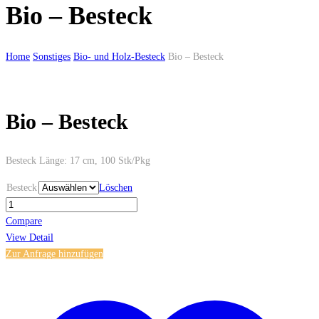
Bio – Besteck
Home
Sonstiges
Bio- und Holz-Besteck
Bio – Besteck
Bio – Besteck
Besteck Länge: 17 cm, 100 Stk/Pkg
Besteck
Löschen
Bio
-
Compare
Besteck
View Detail
quantity
Zur Anfrage hinzufügen