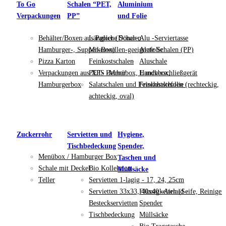
To Go
Schalen “PET,
Aluminium
Verpackungen
PP”
und Folie
Behälter/Boxen aus Papier (Döner-,
Längliche Schalen
Alu -Serviertasse
Hamburger-, Suppen-Box)
Mikrowellen-geeignete Schalen (PP)
Alufolie
Pizza Karton
Feinkostschalen
Aluschale
Verpackungen aus XPS -Menübox, Lunchbox,
PET- Becher
Handverschließgerät
Hamburgerbox
Salatschalen und Feinkostschalen (rechteckig,
Frischhaltefolie
achteckig, oval)
Zuckerrohr
Servietten und
Hygiene,
Tischbedeckung
Spender,
Menübox / Hamburger Box
Taschen und
Schale mit Deckel
Bio Kollektion
Müllsäcke
Teller
Servietten 1-lagig - 17, 24, 25cm
Servietten 33x33, 40x40 -Airlaid -
Flüssigkeiten (Seife, Reiniger
Besteckservietten
Spender
Tischbedeckung
Müllsäcke